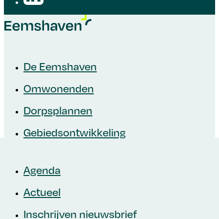
De Eemshaven
Omwonenden
Dorpsplannen
Gebiedsontwikkeling
Agenda
Zoek binnen Eemshaven+
Actueel
Inschrijven nieuwsbrief