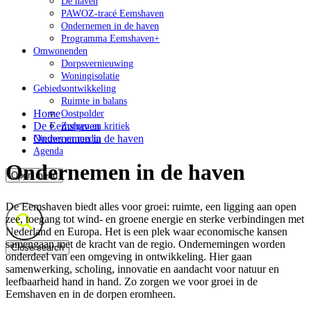
De haven
PAWOZ-tracé Eemshaven
Ondernemen in de haven
Programma Eemshaven+
Omwonenden
Dorpsvernieuwing
Woningisolatie
Gebiedsontwikkeling
Ruimte in balans
Home
Oostpolder
De Eemshaven
Zorgen en kritiek
Ondernemen in de haven
Nieuws en media
Agenda
Ondernemen in de haven
Open menu
De Eemshaven biedt alles voor groei: ruimte, een ligging aan open
zee, toegang tot wind- en groene energie en sterke verbindingen met
Nederland en Europa. Het is een plek waar economische kansen
samengaan met de kracht van de regio. Ondernemingen worden
Close search
onderdeel van een omgeving in ontwikkeling. Hier gaan
samenwerking, scholing, innovatie en aandacht voor natuur en
leefbaarheid hand in hand. Zo zorgen we voor groei in de
Eemshaven en in de dorpen eromheen.